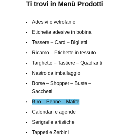
Ti trovi in Menù Prodotti
more related
info, FAQs and
Adesivi e vetrofanie
issues please
Etichette adesive in bobina
refer to
DearFlip
WordPress
Tessere – Card – Biglietti
Flipbook Plugin
Ricamo – Etichette in tessuto
Help
Targhette – Tastiere – Quadranti
documentation.
Nastro da imballaggio
Borse – Shopper – Buste –
Sacchetti
Biro – Penne – Matite
Calendari e agende
Serigrafie artistiche
Tappeti e Zerbini