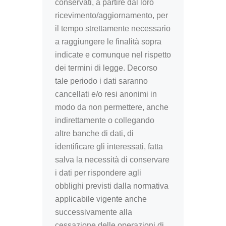
conservati, a partire dal loro
ricevimento/aggiornamento, per
il tempo strettamente necessario
a raggiungere le finalità sopra
indicate e comunque nel rispetto
dei termini di legge. Decorso
tale periodo i dati saranno
cancellati e/o resi anonimi in
modo da non permettere, anche
indirettamente o collegando
altre banche di dati, di
identificare gli interessati, fatta
salva la necessità di conservare
i dati per rispondere agli
obblighi previsti dalla normativa
applicabile vigente anche
successivamente alla
cessazione delle operazioni di