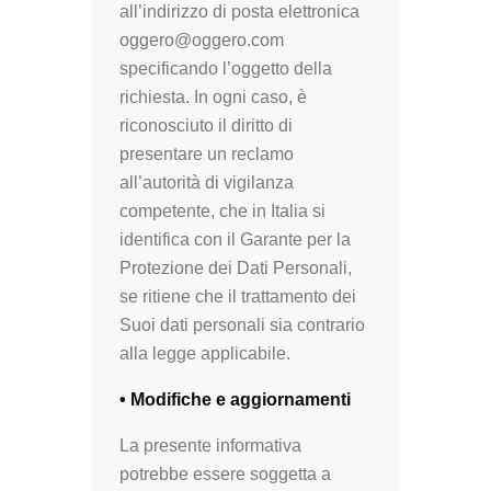
all’indirizzo di posta elettronica
oggero@oggero.com
specificando l’oggetto della
richiesta. In ogni caso, è
riconosciuto il diritto di
presentare un reclamo
all’autorità di vigilanza
competente, che in Italia si
identifica con il Garante per la
Protezione dei Dati Personali,
se ritiene che il trattamento dei
Suoi dati personali sia contrario
alla legge applicabile.
• Modifiche e aggiornamenti
La presente informativa
potrebbe essere soggetta a