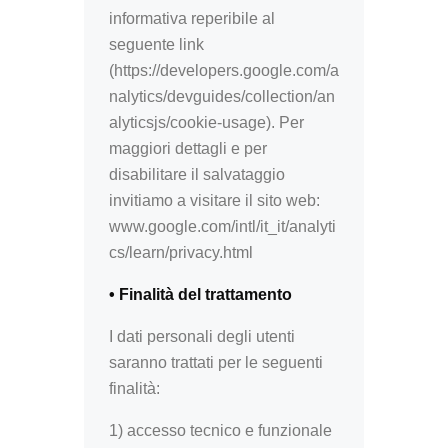
informativa reperibile al
seguente link
(https://developers.google.com/a
nalytics/devguides/collection/an
alyticsjs/cookie-usage). Per
maggiori dettagli e per
disabilitare il salvataggio
invitiamo a visitare il sito web:
www.google.com/intl/it_it/analyti
cs/learn/privacy.html
• Finalità del trattamento
I dati personali degli utenti
saranno trattati per le seguenti
finalità:
1) accesso tecnico e funzionale