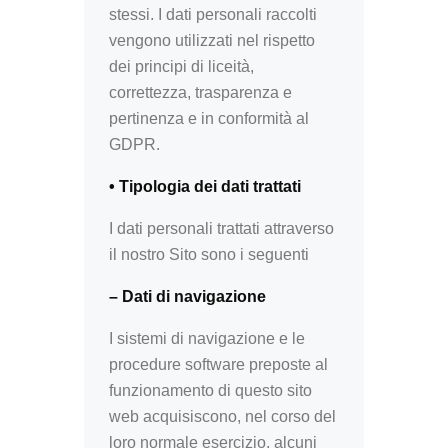
stessi. I dati personali raccolti
vengono utilizzati nel rispetto
dei principi di liceità,
correttezza, trasparenza e
pertinenza e in conformità al
GDPR.
• Tipologia dei dati trattati
I dati personali trattati attraverso
il nostro Sito sono i seguenti
– Dati di navigazione
I sistemi di navigazione e le
procedure software preposte al
funzionamento di questo sito
web acquisiscono, nel corso del
loro normale esercizio, alcuni