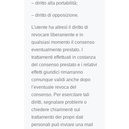
– diritto alla portabilità;
– diritto di opposizione.
L’utente ha altresì il diritto di
revocare liberamente e in
qualsiasi momento il consenso
eventualmente prestato. I
trattamenti effettuati in costanza
del consenso prestato e i relativi
effetti giuridici rimarranno
comunque validi anche dopo
l’eventuale revoca del
consenso. Per esercitare tali
diritti, segnalare problemi o
chiedere chiarimenti sul
trattamento dei propri dati
personali può inviare una mail