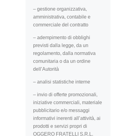
– gestione organizzativa,
amministrativa, contabile e
commerciale del contratto
– adempimento di obblighi
previsti dalla legge, da un
regolamento, dalla normativa
comunitaria o da un ordine
dell’Autorità
– analisi statistiche interne
– invio di offerte promozionali,
iniziative commerciali, materiale
pubblicitario e/o messaggi
informativi inerenti all’attività, ai
prodotti e servizi propri di
OGGERO FRATELLI S.R.L.