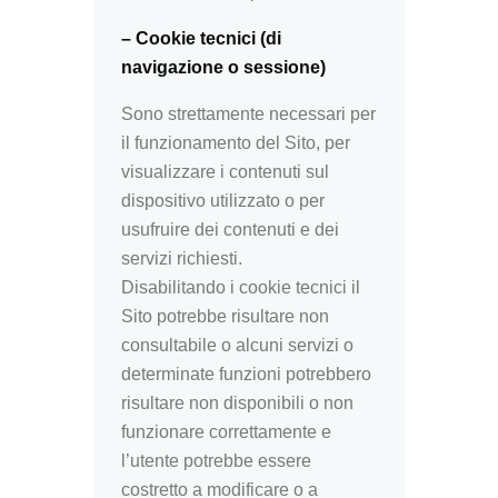
– Cookie tecnici (di
navigazione o sessione)
Sono strettamente necessari per
il funzionamento del Sito, per
visualizzare i contenuti sul
dispositivo utilizzato o per
usufruire dei contenuti e dei
servizi richiesti.
Disabilitando i cookie tecnici il
Sito potrebbe risultare non
consultabile o alcuni servizi o
determinate funzioni potrebbero
risultare non disponibili o non
funzionare correttamente e
l’utente potrebbe essere
costretto a modificare o a