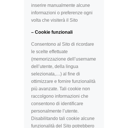
inserire manualmente alcune
informazioni o preferenze ogni
volta che visiterà il Sito
– Cookie funzionali
Consentono al Sito di ricordare
le scelte effettuate
(memorizzazione dell’username
dell’utente, della lingua
selezionata,…) al fine di
ottimizzare e fornire funzionalità
più avanzate. Tali cookie non
raccolgono informazioni che
consentono di identificare
personalmente l’utente.
Disabilitando tali cookie alcune
funzionalità del Sito potrebbero