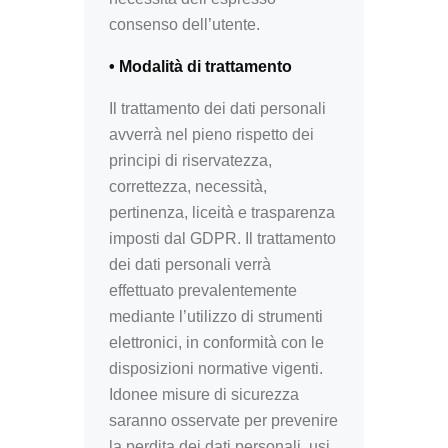
consenso dell’utente.
• Modalità di trattamento
Il trattamento dei dati personali
avverrà nel pieno rispetto dei
principi di riservatezza,
correttezza, necessità,
pertinenza, liceità e trasparenza
imposti dal GDPR. Il trattamento
dei dati personali verrà
effettuato prevalentemente
mediante l’utilizzo di strumenti
elettronici, in conformità con le
disposizioni normative vigenti.
Idonee misure di sicurezza
saranno osservate per prevenire
la perdita dei dati personali, usi