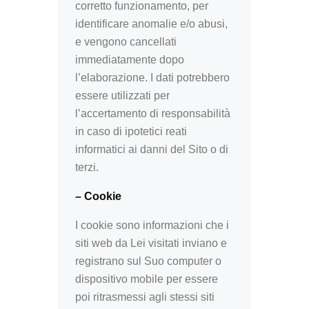
corretto funzionamento, per
identificare anomalie e/o abusi,
e vengono cancellati
immediatamente dopo
l’elaborazione. I dati potrebbero
essere utilizzati per
l’accertamento di responsabilità
in caso di ipotetici reati
informatici ai danni del Sito o di
terzi.
– Cookie
I cookie sono informazioni che i
siti web da Lei visitati inviano e
registrano sul Suo computer o
dispositivo mobile per essere
poi ritrasmessi agli stessi siti