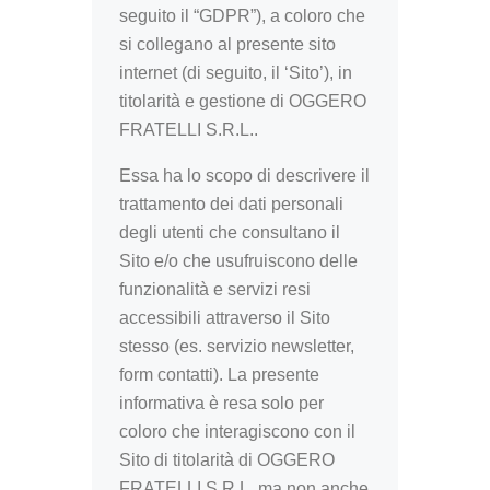
seguito il “GDPR”), a coloro che
si collegano al presente sito
internet (di seguito, il ‘Sito’), in
titolarità e gestione di OGGERO
FRATELLI S.R.L..
Essa ha lo scopo di descrivere il
trattamento dei dati personali
degli utenti che consultano il
Sito e/o che usufruiscono delle
funzionalità e servizi resi
accessibili attraverso il Sito
stesso (es. servizio newsletter,
form contatti). La presente
informativa è resa solo per
coloro che interagiscono con il
Sito di titolarità di OGGERO
FRATELLI S.R.L. ma non anche