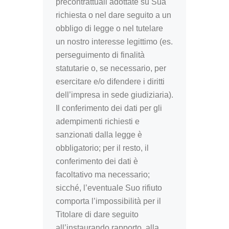
precontrattuali adottate su Sua
richiesta o nel dare seguito a un
obbligo di legge o nel tutelare
un nostro interesse legittimo (es.
perseguimento di finalità
statutarie o, se necessario, per
esercitare e/o difendere i diritti
dell’impresa in sede giudiziaria).
Il conferimento dei dati per gli
adempimenti richiesti e
sanzionati dalla legge è
obbligatorio; per il resto, il
conferimento dei dati è
facoltativo ma necessario;
sicché, l’eventuale Suo rifiuto
comporta l’impossibilità per il
Titolare di dare seguito
all’instaurando rapporto, alla