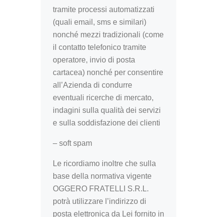
tramite processi automatizzati
(quali email, sms e similari)
nonché mezzi tradizionali (come
il contatto telefonico tramite
operatore, invio di posta
cartacea) nonché per consentire
all’Azienda di condurre
eventuali ricerche di mercato,
indagini sulla qualità dei servizi
e sulla soddisfazione dei clienti
– soft spam
Le ricordiamo inoltre che sulla
base della normativa vigente
OGGERO FRATELLI S.R.L.
potrà utilizzare l’indirizzo di
posta elettronica da Lei fornito in