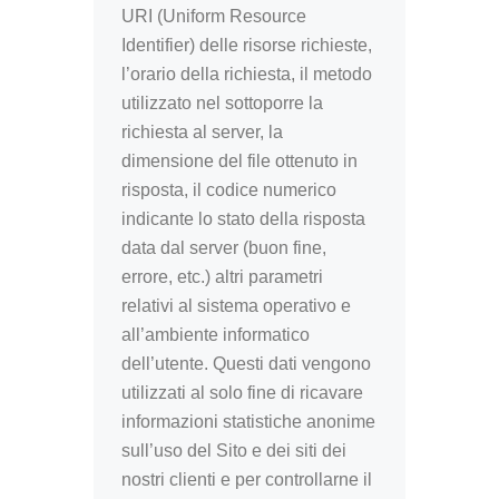
URI (Uniform Resource
Identifier) delle risorse richieste,
l’orario della richiesta, il metodo
utilizzato nel sottoporre la
richiesta al server, la
dimensione del file ottenuto in
risposta, il codice numerico
indicante lo stato della risposta
data dal server (buon fine,
errore, etc.) altri parametri
relativi al sistema operativo e
all’ambiente informatico
dell’utente. Questi dati vengono
utilizzati al solo fine di ricavare
informazioni statistiche anonime
sull’uso del Sito e dei siti dei
nostri clienti e per controllarne il