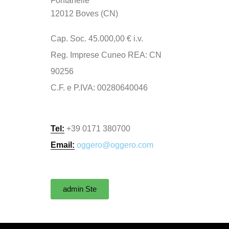
Fontanelle
12012 Boves (CN)
Cap. Soc. 45.000,00 € i.v.
Reg. Imprese Cuneo REA: CN
90256
C.F. e P.IVA: 00280640046
Tel:
+39 0171 380700
Email:
oggero@oggero.com
admin Ste