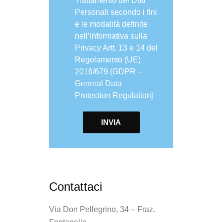
Trattamento dei Dati
Personali secondo i fini
e le modalità definite
nell’
Informativa sulla
Privacy
Artt. 13 e 14 del
Regolamento (UE)
2016/679 (GDPR –
General Data
Protection Regulation)
Contattaci
Via Don Pellegrino, 34 – Fraz.